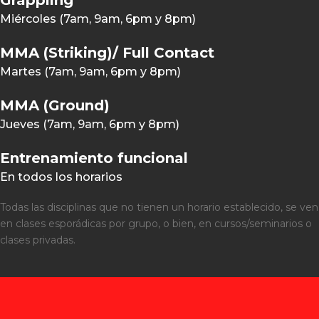
Grappling
Miércoles (7am, 9am, 6pm y 8pm)
MMA (Striking)/ Full Contact
Martes (7am, 9am, 6pm y 8pm)
MMA (Ground)
Jueves (7am, 9am, 6pm y 8pm)
Entrenamiento funcional
En todos los horarios
Todas las disciplinas que no tienen un horario establecido, se ven
en clases esporádicas por grupo, o bien, en cursos/seminarios o
clases privadas.